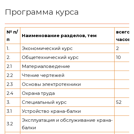
Программа курса
№ п/
всего
Наименование разделов, тем
п
часов
1.
Экономический курс
2
2.
Общетехнический курс
10
2.1
Материаловедение
2.2
Чтение чертежей
2.3
Основы электротехники
2.4
Охрана труда
3.
Специальный курс
52
3.1
Устройство крана-балки
Эксплуатация и обслуживание крана-
3.2
балки