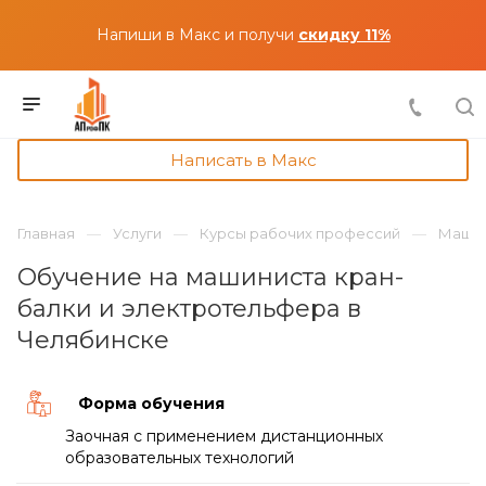
Напиши в Макс и получи
скидку 11%
Написать в Макс
Главная
Услуги
Курсы рабочих профессий
Машин
Обучение на машиниста кран-
балки и электротельфера в
Челябинске
Форма обучения
Заочная с применением дистанционных
образовательных технологий